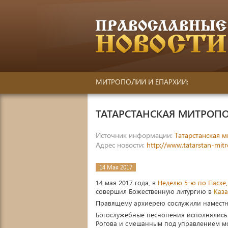
МИТРОПОЛИИ И ЕПАРХИИ:
ТАТАРСТАНСКАЯ МИТРОП
Источник информации:
Татарстанская 
Адрес новости:
http://www.tatarstan-mit
14 Мая 2017
14 мая 2017 года, в
Неделю 5-ю по Пасхе
совершил Божественную литургию в
Каз
Правящему архиерею сослужили наместни
Богослужебные песнопения исполнялись
Рогова и смешанным под управлением м