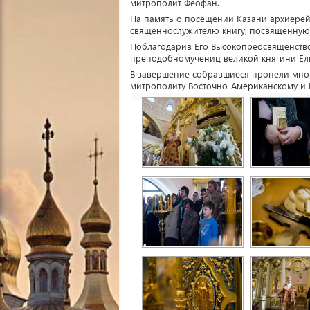
митрополит Феофан.
На память о посещении Казани архиерей
священнослужителю книгу, посвященную 
Поблагодарив Его Высокопреосвященство
преподобномучениц великой княгини Ели
В завершение собравшиеся пропели мног
митрополиту Восточно-Американскому и