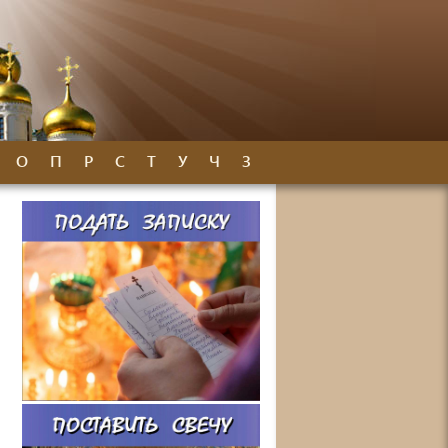
О
П
Р
С
Т
У
Ч
З