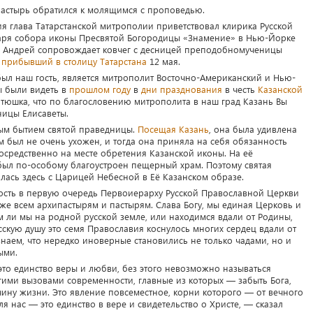
пастырь обратился к молящимся с проповедью.
я глава Татарстанской митрополии приветствовал клирика Русской
аря собора иконы Пресвятой Богородицы «Знамение» в Нью-Йорке
ц Андрей сопровождает ковчег с десницей преподобномученицы
,
прибывший в столицу Татарстана
12 мая.
ыл наш гость, является митрополит Восточно-Американский и Нью-
ы были видеть в
прошлом году
в
дни празднования
в честь
Казанской
батюшка, что по благословению митрополита в наш град Казань Вы
ицы Елисаветы.
ным бытием святой праведницы.
Посещая Казань
, она была удивлена
 был не очень ухожен, и тогда она приняла на себя обязанность
средственно на месте обретения Казанской иконы. На её
был по-особому благоустроен пещерный храм. Поэтому святая
лась здесь с Царицей Небесной в Её Казанском образе.
ность в первую очередь Первоиерарху Русской Православной Церкви
же всем архипастырям и пастырям. Слава Богу, мы единая Церковь и
м ли мы на родной русской земле, или находимся вдали от Родины,
сскую душу это семя Православия коснулось многих сердец вдали от
аем, что нередко иноверные становились не только чадами, но и
ыми.
то единство веры и любви, без этого невозможно называться
ими вызовами современности, главные из которых — забыть Бога,
очину жизни. Это явление повсеместное, корни которого — от вечного
я нас — это единство в вере и свидетельство о Христе, — сказал