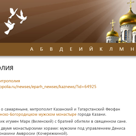
А
Б
В
Д
Е
И
Й
К
Л
М
Н
ОЛИЯ
митрополия
ropolia.ru/newses/eparh_newses/kaznews/?id=64925
, о самаряныне, митрополит Казанский и Татарстанский Феофан
анско-Богородицком мужском монастыре
города Казани.
к игумен Марк (Виленский) с братией обители в священном сане.
 двумя монастырскими хорами: мужским под управлением Дениса
онахини Амвросии (Кочережкиной).