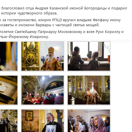
 благословил отца Андрея Казанской иконой Богородицы и подарил
истории чудотворного образа.
 за гостеприимство, клирик РПЦЗ вручил владыке Феофану икону
саветы и инокини Варвары с частицей святых мощей.
олетие Святейшему Патриарху Московскому и всея Руси Кириллу и
 Нью-Йоркскому Илариону.