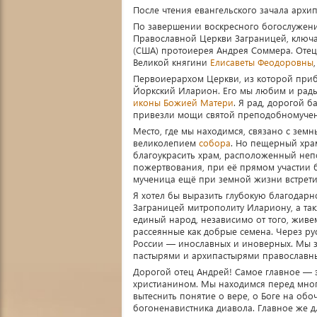
После чтения евангельского зачала архи
По завершении воскресного богослужени
Православной Церкви Заграницей, ключ
(США) протоиерея Андрея Соммера. Оте
Великой княгини
Елисаветы Феодоровны
Первоиерархом Церкви, из которой приб
Йоркский Иларион. Его мы любим и рад
иконы Божией Матери
. Я рад, дорогой 
привезли мощи святой преподобномучен
Место, где мы находимся, связано с зем
великолепием
собора
. Но пещерный храм
благоукрасить храм, расположенный непо
пожертвования, при её прямом участии 
мученица ещё при земной жизни встрети
Я хотел бы выразить глубокую благодар
Заграницей митрополиту Илариону, а так
единый народ, независимо от того, живе
рассеянные как добрые семена. Через ру
России — инославных и иноверных. Мы зн
пастырями и архипастырями православн
Дорогой отец Андрей! Самое главное — э
христианином. Мы находимся перед мног
вытеснить понятие о вере, о Боге на об
богоненавистника диавола. Главное же дл