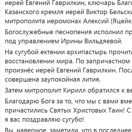
иерей Евгений Гаврилкин, ключарь Бла
Казанского кремля иерей Виктор Бельски
митрополита иеромонах Алексий (Яцейко
Богослужебные песнопения исполнил п
под управлением Ирины Вильдяевой.
На сугубой ектении архипастырь прочит
восстановлении мира. По запричастном
произнёс иерей Евгений Гаврилкин. Пос
совершена заупокойная лития.
Затем митрополит Кирилл обратился к 
Благодарю Бога за то, что мы с вами вм
причастились Святых Христовых Таин! 
я вас поздравляю сугубо!
Вы, наверное, заметили, что в последне