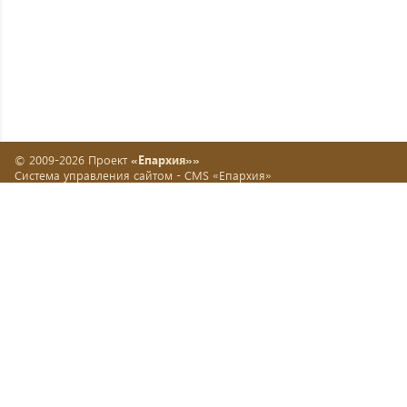
© 2009-2026 Проект
«Епархия»»
Система управления сайтом -
CMS «Епархия»