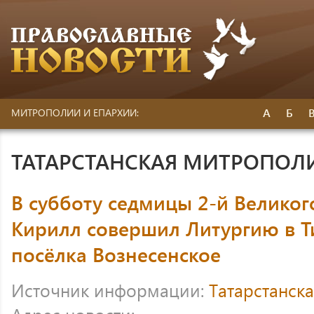
А
Б
МИТРОПОЛИИ И ЕПАРХИИ:
ТАТАРСТАНСКАЯ МИТРОПОЛ
В субботу седмицы 2-й Великог
Кирилл совершил Литургию в Т
посёлка Вознесенское
Источник информации:
Татарстанск