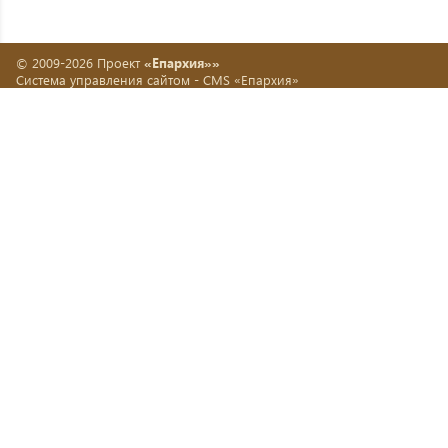
© 2009-2026 Проект
«Епархия»»
Система управления сайтом -
CMS «Епархия»