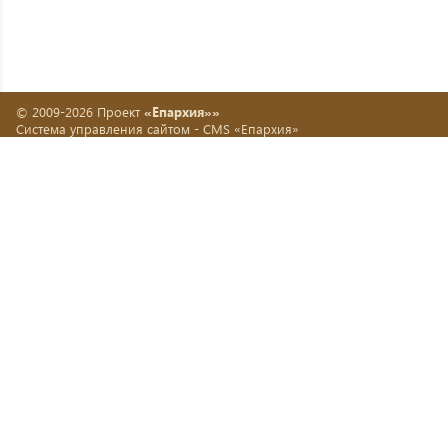
© 2009-2026 Проект
«Епархия»»
Система управления сайтом -
CMS «Епархия»