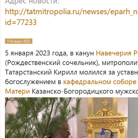
Адрес новости:
http://tatmitropolia.ru/newses/eparh
id=77233
5 Января 2023
5 января 2023 года, в канун
Навечерия Р
(Рождественский сочельник), митрополи
Татарстанский Кирилл молился за уста
богослужением в
кафедральном соборе
Матери
Казанско-Богородицкого мужско