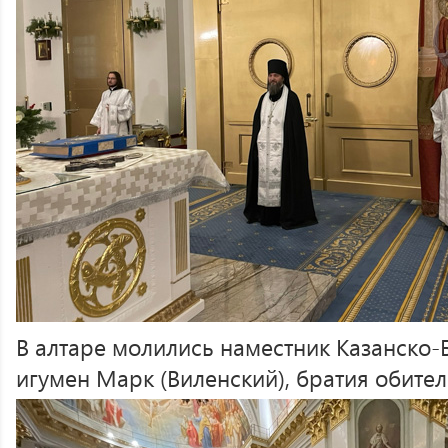
В алтаре молились наместник Казанско
игумен Марк (Виленский), братия обител