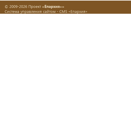
© 2009-2026 Проект
«Епархия»»
Система управления сайтом -
CMS «Епархия»