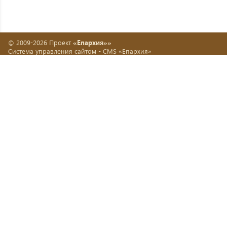
© 2009-2026 Проект
«Епархия»»
Система управления сайтом -
CMS «Епархия»