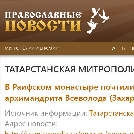
А
Б
МИТРОПОЛИИ И ЕПАРХИИ:
ТАТАРСТАНСКАЯ МИТРОПОЛ
В Раифском монастыре почтили
архимандрита Всеволода (Захар
Источник информации:
Татарстанск
Адрес новости:
http://tatmitropolia.ru/newses/eparh