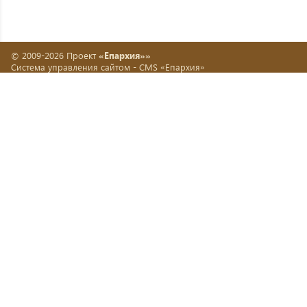
© 2009-2026 Проект
«Епархия»»
Система управления сайтом -
CMS «Епархия»