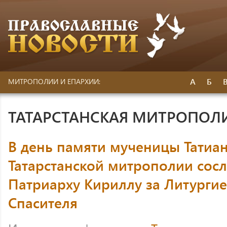
А
Б
МИТРОПОЛИИ И ЕПАРХИИ:
ТАТАРСТАНСКАЯ МИТРОПОЛ
В день памяти мученицы Татиан
Татарстанской митрополии сос
Патриарху Кириллу за Литургие
Спасителя