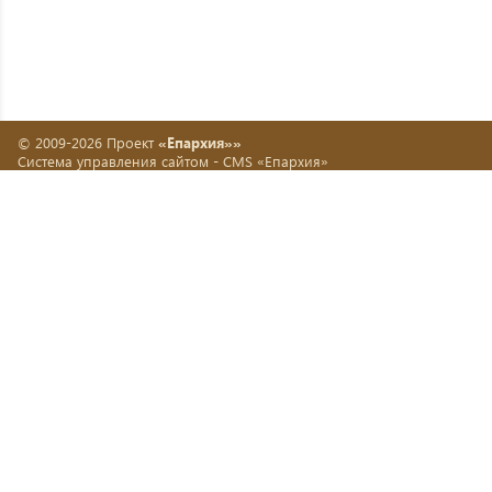
© 2009-2026 Проект
«Епархия»»
Система управления сайтом -
CMS «Епархия»