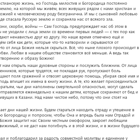
истианскую жизнь, но Господь милостив и Богородица постоянно
 землю, на которой мы живём, всех живущих рядом с нами христиан и
ожией к человеческому роду безгранична. И мы с сыновней любовью
е спасала Русскую землю и сохраняла нас от всякого зла.
езни, скорби, войны — Сам Господь предупреждает нас об этом в
ы не уходили с лица земли со времени первых людей — с тех пор как
адают ненавистью друг ко другу. Но наше время отмечено ещё и
м себя как дети, которые что-то натворили и скрываются от
Но от лица Божия нельзя скрыться. Всё, что ныне плохого происходит в
юбви. Любви в нашем обществе становится всё меньше. А ведь так
 творению и образу Божию!
 нам открыть наши духовные стороны и послужить ближним. От лица
ников, которые трудятся, не покладая рук, пропускают боль
ещают поля сражений и отвозят церковную помощь, убирая своё имя и
сподь впишет их имена в книгу жизни. А те, кто желает присоединиться
 братьям, чьи дни наполнены смертельной опасностью, могут сделать
отправляется еженедельно к нашим детям, которые сохраняют от бед и
ивущих в Казани. Над нами чистое небо, потому что они стоят на
ает дни нашей жизни. Будем стараться находить отраду и утешение в
ую Богородицу и попросим, чтобы Она и впредь была нам Отрадой и
ь Божия защитит нас Своим честным омофором, закроет любящим
вижимый, и не даст нам погибнуть и в этой жизни, и в жизни будущего
ал и поблагодарил за радость совместной молитвы и единение у