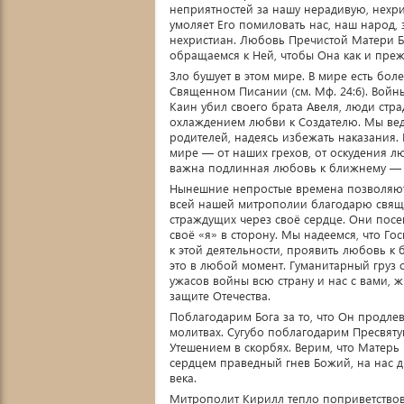
неприятностей за нашу нерадивую, нехр
умоляет Его помиловать нас, наш народ,
нехристиан. Любовь Пречистой Матери Б
обращаемся к Ней, чтобы Она как и прежд
Зло бушует в этом мире. В мире есть бол
Священном Писании (см. Мф. 24:6). Войн
Каин убил своего брата Авеля, люди стр
охлаждением любви к Создателю. Мы ведё
родителей, надеясь избежать наказания. 
мире — от наших грехов, от оскудения л
важна подлинная любовь к ближнему —
Нынешние непростые времена позволяют
всей нашей митрополии благодарю священ
страждущих через своё сердце. Они пос
своё «я» в сторону. Мы надеемся, что Го
к этой деятельности, проявить любовь к
это в любой момент. Гуманитарный груз 
ужасов войны всю страну и нас с вами, ж
защите Отечества.
Поблагодарим Бога за то, что Он продлев
молитвах. Сугубо поблагодарим Пресвят
Утешением в скорбях. Верим, что Матер
сердцем праведный гнев Божий, на нас д
века.
Митрополит Кирилл тепло поприветствов