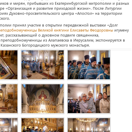
иков и мирян, прибывших из Екатеринбургской митрополии и разных
аре «Организация и развитие приходской жизни». После Литургии
риях Духовно-просветительского центра «Апостол» на территории
кого.
рополии принял участие в открытии передвижной выставки «Долг
еподобномученицы Великой княгини Елисаветы Феодоровны
игумену
ект, рассказывающий о духовном подвиге священника,
преподобномученицы из Алапаевска в Иерусалим, экспонируется в
 Казанского Богородицкого мужского монастыря.