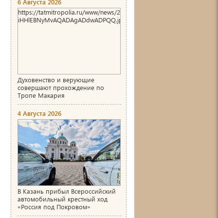
6 Августа 2026
https://tatmitropolia.ru/www/news/2026/8/1786004466_00_AgACAg
iHHlEBNyMvAQADAgADdwADPQQ.jpg
Духовенство и верующие
совершают прохождение по
Тропе Макария
4 Августа 2026
В Казань прибыл Всероссийский
автомобильный крестный ход
«Россия под Покровом»