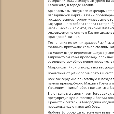
совершили Божественную литургию на а
Казанского, в городе Казани.
Архипастырям сослужили секретарь Тата
Варваринской церкви Казани протоиерей
государственном горном университете г
кафедрального собора города Екатеринб
иерей Василий Крючков, клирики Казанск
открывшемся накануне в Казани двухдне
приходской жизни».
Песнопения исполнил архиерейский сме
молились прихожане храмов столицы Тат
На малом входе иеромонах Силуан (Цапин
запричастном стихе проповедь произнёс
совершено молебное пение перед честв
Митрополит Кирилл поздравил верующих
Всечестные отцы! Дорогие братья и сёстр
Всех вас сердечно приветствую и поздр
памяти преподобного Максима Грека и п
Утешение». Чтимый образ находится в Б
В этот день мы вспоминаем Богородицу
предупредившую о грозящей братии опасн
Пречистой Матери, а Богородица отодвиг
нерадивых чад о нависшей беде.
Любовь Богородицы ко всем нам выше ч