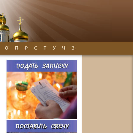
О
П
Р
С
Т
У
Ч
З