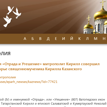
А
Б
В
Д
Е
И
Й
К
Л
М
Н
ОЛИЯ
и «Отрада и Утешение» митрополит Кирилл совершил
орье священномученика Кирилла Казанского
митрополия
newses/eparh_newses/kaznews/?id=77421
кой (IV) и именуемой «Отрада», или «Утешение» (807) Ватопедских икон
 Татарстанский Кирилл и епископ Салаватский и Кумертауский Николай