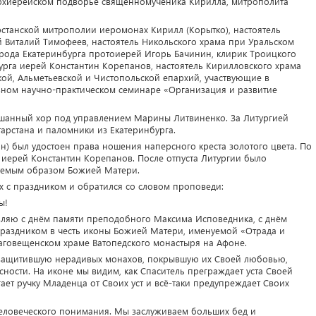
рхиерейском подворье священномученика Кирилла, митрополита
рстанской митрополии иеромонах Кирилл (Корытко), настоятель
 Виталий Тимофеев, настоятель Никольского храма при Уральском
орода Екатеринбурга протоиерей Игорь Бачинин, клирик Троицкого
урга иерей Константин Корепанов, настоятель Кирилловского храма
ой, Альметьевской и Чистопольской епархий, участвующие в
вном научно-практическом семинаре «Организация и развитие
шанный хор под управлением Марины Литвиненко. За Литургией
арстана и паломники из Екатеринбурга.
) был удостоен права ношения наперсного креста золотого цвета. По
 иерей Константин Корепанов. После отпуста Литургии было
уемым образом Божией Матери.
 с праздником и обратился со словом проповеди:
ы!
авляю с днём памяти преподобного Максима Исповедника, с днём
раздником в честь иконы Божией Матери, именуемой «Отрада и
лаговещенском храме Ватопедского монастыря на Афоне.
, защитившую нерадивых монахов, покрывшую их Своей любовью,
ости. На иконе мы видим, как Спаситель преграждает уста Своей
ает ручку Младенца от Своих уст и всё-таки предупреждает Своих
еловеческого понимания. Мы заслуживаем больших бед и