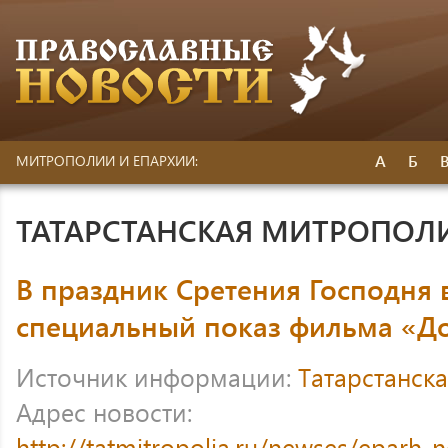
А
Б
МИТРОПОЛИИ И ЕПАРХИИ:
ТАТАРСТАНСКАЯ МИТРОПОЛ
В праздник Сретения Господня 
специальный показ фильма «До
Источник информации:
Татарстанск
Адрес новости:
http://tatmitropolia.ru/newses/eparh