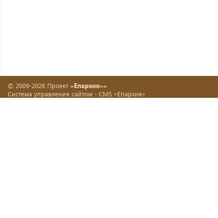
© 2009-2026 Проект
«Епархия»»
Система управления сайтом -
CMS «Епархия»