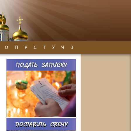
О
П
Р
С
Т
У
Ч
З