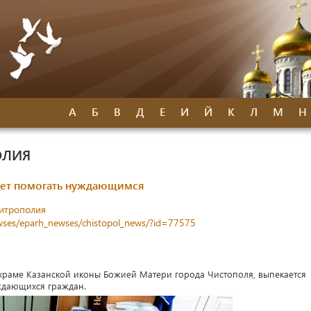
А
Б
В
Д
Е
И
Й
К
Л
М
Н
ОЛИЯ
ает помогать нуждающимся
митрополия
newses/eparh_newses/chistopol_news/?id=77575
храме Казанской иконы Божией Матери города Чистополя, выпекается
уждающихся граждан.