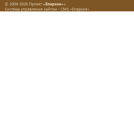
© 2009-2026 Проект
«Епархия»»
Система управления сайтом -
CMS «Епархия»