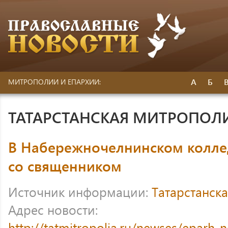
А
Б
МИТРОПОЛИИ И ЕПАРХИИ:
ТАТАРСТАНСКАЯ МИТРОПОЛ
В Набережночелнинском колле
со священником
Источник информации:
Татарстанск
Адрес новости:
http://tatmitropolia.ru/newses/eparh