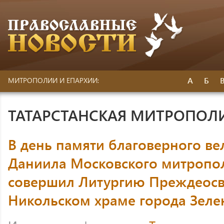
А
Б
МИТРОПОЛИИ И ЕПАРХИИ:
ТАТАРСТАНСКАЯ МИТРОПОЛ
В день памяти благоверного ве
Даниила Московского митропо
совершил Литургию Преждеосв
Никольском храме города Зеле