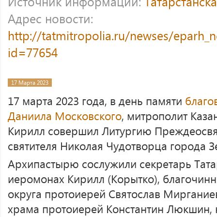
Источник информации:
Татарстанск
Адрес новости:
http://tatmitropolia.ru/newses/eparh
id=77654
17 Марта 2023
17 марта 2023 года, в день памяти
благо
Даниила Московского
, митрополит Каза
Кирилл совершил Литургию Преждеосв
святителя Николая Чудотворца города З
Архипастырю сослужили секретарь Тата
иеромонах Кирилл (Корытко), благочин
округа протоиерей Святослав Мирганиев
храма протоиерей Константин Люкшин, 