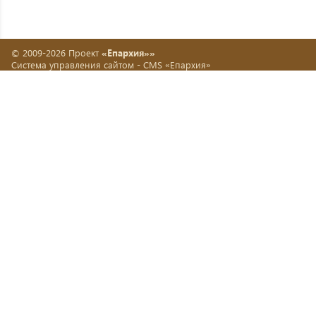
© 2009-2026 Проект
«Епархия»»
Система управления сайтом -
CMS «Епархия»