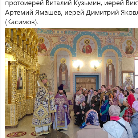
протоиерей Виталий Кузьмин, иерей Вик
Артемий Ямашев, иерей Димитрий Яковл
(Касимов).