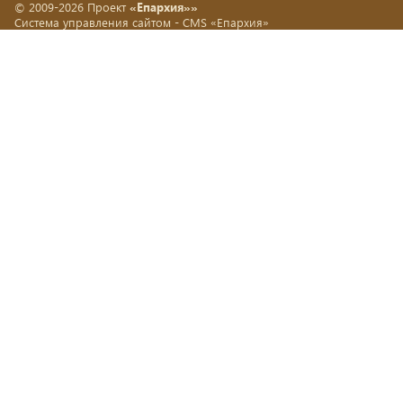
© 2009-2026 Проект
«Епархия»»
Система управления сайтом -
CMS «Епархия»