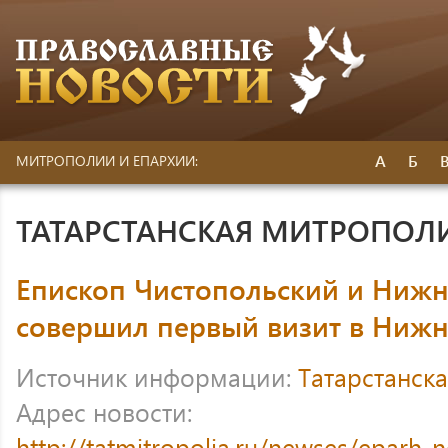
А
Б
МИТРОПОЛИИ И ЕПАРХИИ:
ТАТАРСТАНСКАЯ МИТРОПОЛ
Епископ Чистопольский и Ниж
совершил первый визит в Ниж
Источник информации:
Татарстанск
Адрес новости:
http://tatmitropolia.ru/newses/eparh_