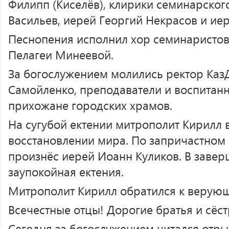
Филипп (Киселёв), клирики семинарско
Васильев, иерей Георгий Некрасов и ие
Песнопения исполнил хор семинаристов
Пелагеи Минеевой.
За богослужением молились ректор Ка
Самойленко, преподаватели и воспитан
прихожане городских храмов.
На сугубой ектении митрополит Кирилл 
восстановлении мира. По запричастном
произнёс иерей Иоанн Куликов. В заве
заупокойная ектения.
Митрополит Кирилл обратился к верующ
Всечестные отцы! Дорогие братья и сёст
Сегодня за богослужением читался отр