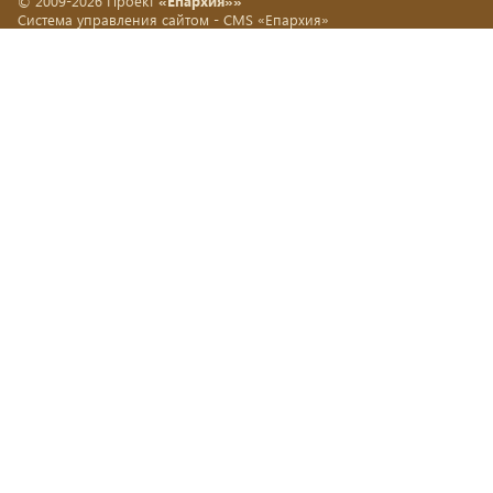
© 2009-2026 Проект
«Епархия»»
Система управления сайтом -
CMS «Епархия»