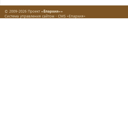
© 2009-2026 Проект
«Епархия»»
Система управления сайтом -
CMS «Епархия»