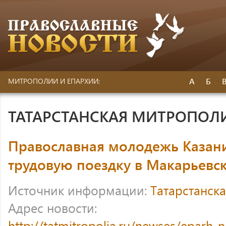
А
Б
МИТРОПОЛИИ И ЕПАРХИИ:
ТАТАРСТАНСКАЯ МИТРОПОЛ
Православная молодежь Казан
трудовую поездку в Макарьевс
Источник информации:
Татарстанск
Адрес новости:
http://tatmitropolia.ru/newses/eparh