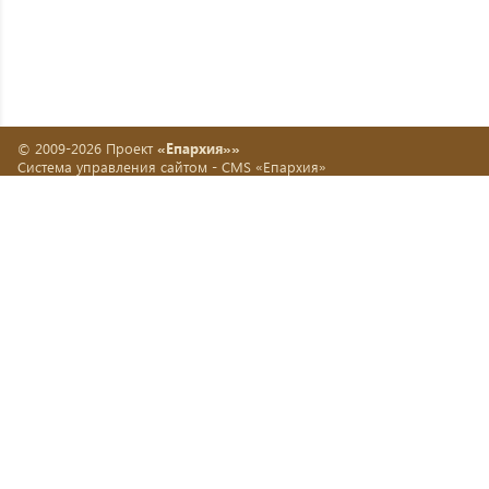
© 2009-2026 Проект
«Епархия»»
Система управления сайтом -
CMS «Епархия»