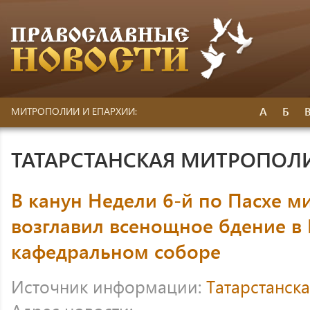
А
Б
МИТРОПОЛИИ И ЕПАРХИИ:
ТАТАРСТАНСКАЯ МИТРОПОЛ
В канун Недели 6-й по Пасхе м
возглавил всенощное бдение в
кафедральном соборе
Источник информации:
Татарстанск