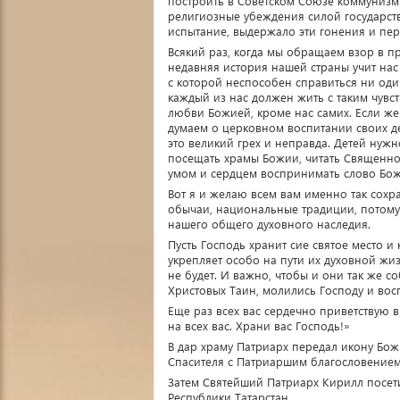
построить в Советском Союзе коммунизм. Н
религиозные убеждения силой государств
испытание, выдержало эти гонения и пе
Всякий раз, когда мы обращаем взор в п
недавняя история нашей страны учит нас 
с которой неспособен справиться ни один
каждый из нас должен жить с таким чувст
любви Божией, кроме нас самих. Если же 
думаем о церковном воспитании своих дет
это великий грех и неправда. Детей нужн
посещать храмы Божии, читать Священно
умом и сердцем воспринимать слово Бож
Вот я и желаю всем вам именно так сохр
обычаи, национальные традиции, потому 
нашего общего духовного наследия.
Пусть Господь хранит сие святое место и
укрепляет особо на пути их духовной жизн
не будет. И важно, чтобы и они так же 
Христовых Таин, молились Господу и восп
Еще раз всех вас сердечно приветствую
на всех вас. Храни вас Господь!»
В дар храму Патриарх передал икону Бо
Спасителя с Патриаршим благословением
Затем Святейший Патриарх Кирилл посе
Республики Татарстан.