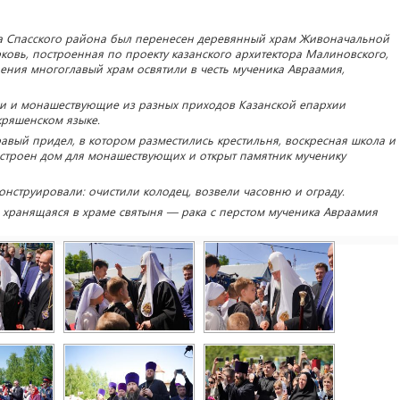
вка Спасского района был перенесен деревянный храм Живоначальной
ковь, построенная по проекту казанского архитектора Малиновского,
ения многоглавый храм освятили в честь мученика Авраамия,
ли и монашествующие из разных приходов Казанской епархии
кряшенском языке.
равый придел, в котором разместились крестильня, воскресная школа и
построен дом для монашествующих и открыт памятник мученику
нструировали: очистили колодец, возвели часовню и ограду.
хранящаяся в храме святыня — рака с перстом мученика Авраамия