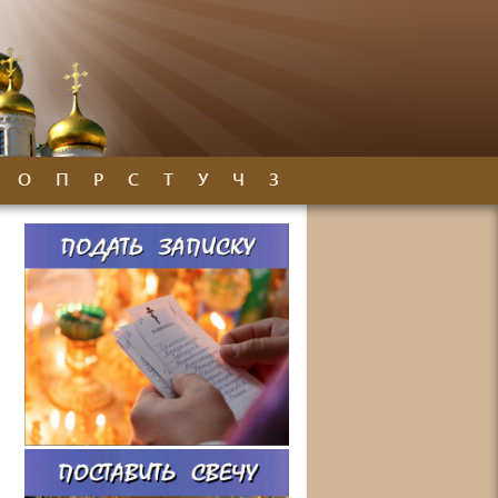
О
П
Р
С
Т
У
Ч
З