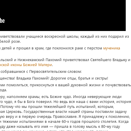
риветствовали учащиеся воскресной школы, каждый из них подарил из
белой розе.
детей и прошел в храм, где поклонился раке с перстом
мученика
ольский и Нижнекамский Пахомий приветствовал Святейшего Владыку и
нской иконы Божией Матери
.
 собравшимся с Первосвятительским словом:
енства! Владыка Пахомий! Дорогие отцы, братья и сестры!
вами помолиться, прикоснуться к вашей духовной жизни и почувствовать
ода.
 веру, наполняем храмы, есть Божие чудо. Иногда неверующие люди
о чудо, я бы в Бога поверил. Но ведь вся наша с вами история, история
 Потому что мы прошли тяжелейший путь испытаний, которым,
ая Церковь. Государственные власти нашей страны поставили задачу
ую веру и в первую очередь Православие. Я принадлежу к поколению,
и тяжкими испытаниями в начале 60-х годов прошлого столетия. Когда
ду даже называть его имя — пришла в голову мысль к 80-му году