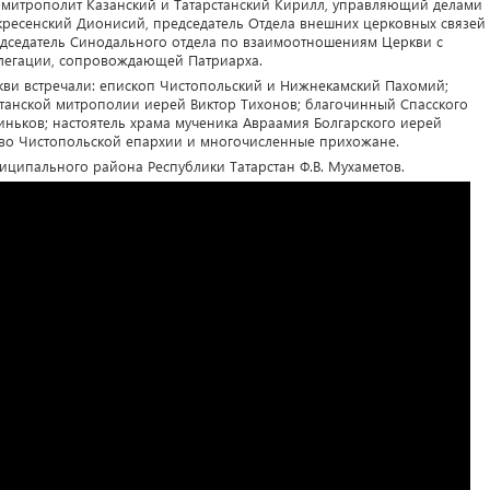
митрополит Казанский и Татарстанский Кирилл, управляющий делами
ресенский Дионисий, председатель Отдела внешних церковных связей
дседатель Синодального отдела по взаимоотношениям Церкви с
елегации, сопровождающей Патриарха.
кви встречали: епископ Чистопольский и Нижнекамский Пахомий;
станской митрополии иерей Виктор Тихонов; благочинный Спасского
иньков; настоятель храма мученика Авраамия Болгарского иерей
тво Чистопольской епархии и многочисленные прихожане.
ниципального района Республики Татарстан Ф.В. Мухаметов.