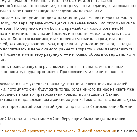
у и начал он, конечно, с того, что стал искоренять всякие
енной власти. Но поколение, к которому я принадлежу, выдержало это
редало веру православную последующим поколениям.
рошлое, мы непременно должны чему-то учиться. Вот и сравнительно
тому, что вера, преданность Церкви сильнее всего. Это огромная сила,
 враг. Потому что с нами Бог, а с враждебной силой Бога нет. И
вом и помнить, что с нами Господь и никто не может отлучить нас от
мы от Бога отказываемся, если перестаем ходить в храм, если не
ей, как иногда говорят, мол, вырастут и пусть сами решают, — тогда
о воспитывать в вере с самого раннего возраста и самим укрепляться:
е Писание, иметь веру разумную — не только обряды совершать, но и
ие.
анять православную веру, а вместе с ней — наши замечательные
что наша культура проникнута Православием и является частью
 каждого из вас, укрепляет ваши душевные и телесные силы, а детей
и, потому что они будут жить тогда, когда никого из нас на свете уже
собирались в святых православных храмах, причащались Святых
итывали в православном духе своих детей. Такова наша с вами задача.
 в этот прекрасный солнечный день и призываю благословение Божие
жией Матери и пасхальное яйцо. Верующим были розданы иконки
.
тил
Болгарский архитектурно-исторический музей-заповедник
в г. Болгар