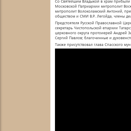
Со Святейшим Владыкой в храм прибыли 
Московской Патриархии митрополит Воск
митрополит Волоколамский Антоний, пре
обществом и СМИ В.Р. Легойда, члены д
Предстоятеля Русской Православной Цер
секретарь Чистопольской епархии Татар
церковного округа протоиерей Андрей З
Сергий Павлов; благочинные и духовенс
Также присутствовал глава Спасского му