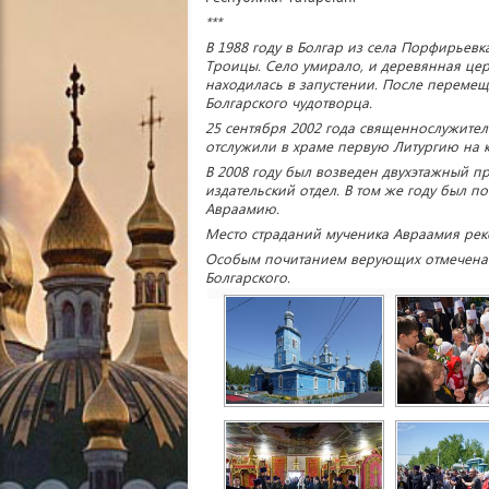
***
В 1988 году в Болгар из села Порфирье
Троицы. Село умирало, и деревянная цер
находилась в запустении. После перемещ
Болгарского чудотворца.
25 сентября 2002 года священнослужите
отслужили в храме первую Литургию на 
В 2008 году был возведен двухэтажный п
издательский отдел. В том же году был 
Авраамию.
Место страданий мученика Авраамия реко
Особым почитанием верующих отмечена 
Болгарского.