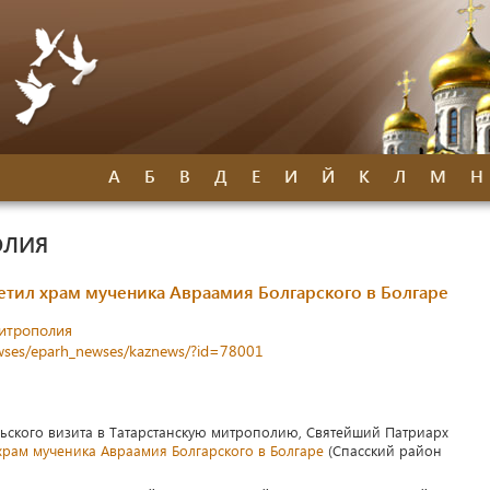
А
Б
В
Д
Е
И
Й
К
Л
М
Н
ОЛИЯ
тил храм мученика Авраамия Болгарского в Болгаре
митрополия
newses/eparh_newses/kaznews/?id=78001
ельского визита в Татарстанскую митрополию, Святейший Патриарх
храм мученика Авраамия Болгарского в Болгаре
(Спасский район