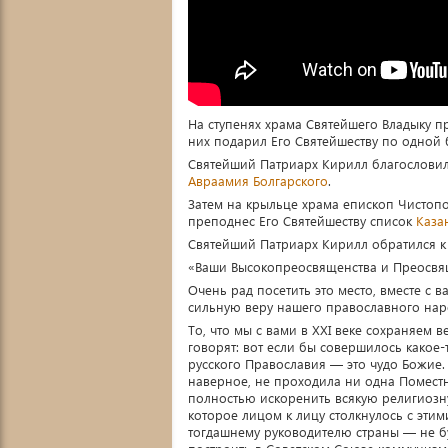
На ступенях храма Святейшего Владыку п
них подарил Его Святейшеству по одной 
Святейший Патриарх Кирилл благословил 
Авраамия Болгарского
.
Затем на крыльце храма епископ Чистоп
преподнес Его Святейшеству список
Каза
Святейший Патриарх Кирилл обратился к
«Ваши Высокопреосвященства и Преосвящ
Очень рад посетить это место, вместе с 
сильную веру нашего православного нар
То, что мы с вами в XXI веке сохраняем
говорят: вот если бы совершилось какое-т
русского Православия — это чудо Божие.
наверное, не проходила ни одна Поместн
полностью искоренить всякую религиозн
которое лицом к лицу столкнулось с этим
тогдашнему руководителю страны — не бу