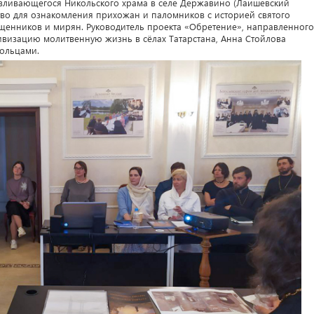
авливающегося Никольского храма в селе Державино (Лаишевский
тво для ознакомления прихожан и паломников с историей святого
ященников и мирян. Руководитель проекта «Обретение», направленного
ивизацию молитвенную жизнь в сёлах Татарстана, Анна Стойлова
вольцами.