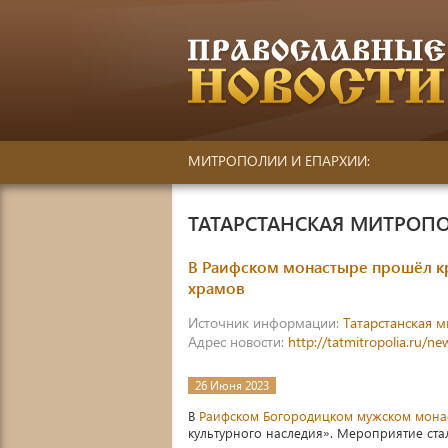
МИТРОПОЛИИ И ЕПАРХИИ:
ТАТАРСТАНСКАЯ МИТРОП
В Раифском монастыре прошёл к
храмов
Источник информации:
Татарстанская 
Адрес новости:
http://tatmitropolia.ru/
26 Июня 2023
В
Раифском Богородицком мужском мона
культурного наследия». Мероприятие ст