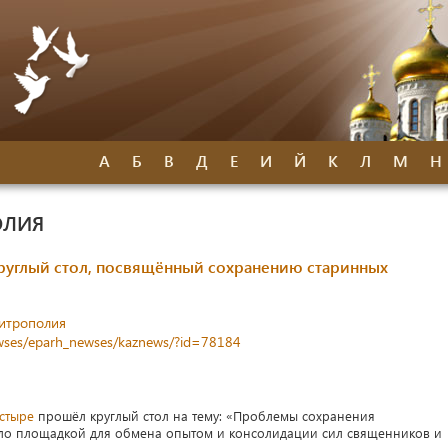
А
Б
В
Д
Е
И
Й
К
Л
М
Н
ОЛИЯ
руглый стол, посвящённый сохранению старинных
митрополия
newses/eparh_newses/kaznews/?id=78184
стыре
прошёл круглый стол на тему: «Проблемы сохранения
ало площадкой для обмена опытом и консолидации сил священников и