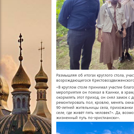
Размышляя об итогах круглого стола, уча
возрождающегося Крестовоздвиженского 
«В круглом столе принимал участие благ
мероприятия он поехал в Каинки, в храм,
окормлять этот приход, он снял замок с 
ремонтировать пол, кровлю, менять окна
90-летней жительницы села, прихожанки 
селе, где живёт пять человек?». Да, возм
жизненный путь по-христиански».