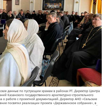
еские данные по пустующим храмам в районах РТ. Директор Центра
ний Казанского государственного архитектурно-строительного
ла о работе с проектной документацией. Директор АНО «Сельские
ение посвятил реализации проекта «Державинское собрание», в