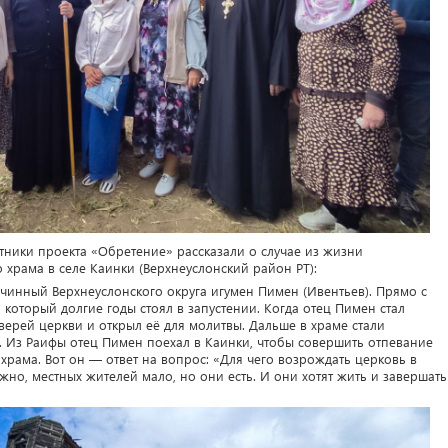
стники проекта «Обретение» рассказали о случае из жизни
храма в селе Каинки (Верхнеуслонский район РТ):
очинный Верхнеуслонского округа игумен Пимен (Ивентьев). Прямо с
 который долгие годы стоял в запустении. Когда отец Пимен стал
дверей церкви и открыл её для молитвы. Дальше в храме стали
. Из Раифы отец Пимен поехал в Каинки, чтобы совершить отпевание
храма. Вот он — ответ на вопрос: «Для чего возрождать церковь в
ожно, местных жителей мало, но они есть. И они хотят жить и завершать