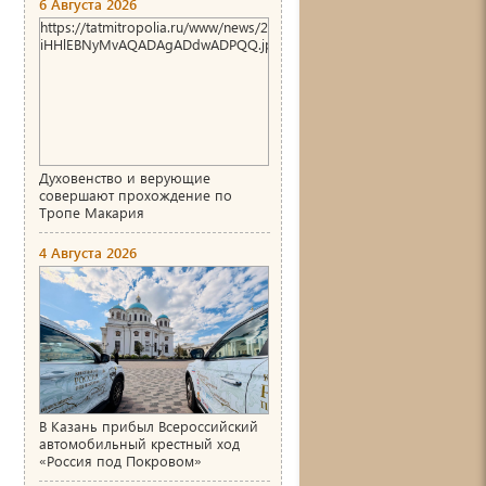
6 Августа 2026
https://tatmitropolia.ru/www/news/2026/8/1786004466_00_AgACAg
iHHlEBNyMvAQADAgADdwADPQQ.jpg
Духовенство и верующие
совершают прохождение по
Тропе Макария
4 Августа 2026
В Казань прибыл Всероссийский
автомобильный крестный ход
«Россия под Покровом»