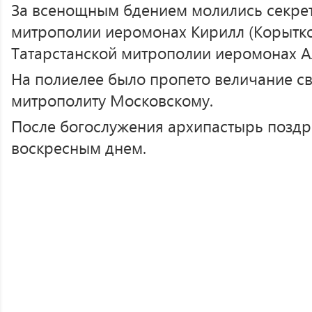
За всенощным бдением молились секрет
митрополии иеромонах Кирилл (Корытко
Татарстанской митрополии иеромонах Ал
На полиелее было пропето величание с
митрополиту Московскому.
После богослужения архипастырь позд
воскресным днем.