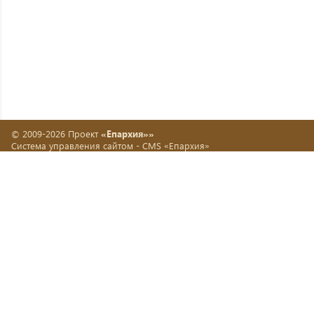
© 2009-2026 Проект
«Епархия»»
Система управления сайтом -
CMS «Епархия»