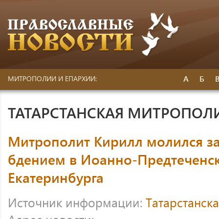
А
Б
МИТРОПОЛИИ И ЕПАРХИИ:
ТАТАРСТАНСКАЯ МИТРОПОЛ
Митрополит Кирилл молился з
бдением в Иоанно-Предтеченс
Екатеринбурга
Источник информации:
Татарстанск