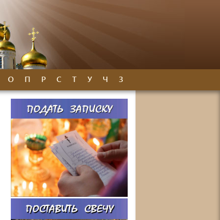
О
П
Р
С
Т
У
Ч
З