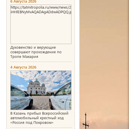
6 Августа 2026
https://tatmitropolia.ru/www/news/2026/8/1786004466_00_AgACAg
iHHlEBNyMvAQADAgADdwADPQQ.jpg
Духовенство и верующие
совершают прохождение по
Тропе Макария
4 Августа 2026
В Казань прибыл Всероссийский
автомобильный крестный ход
«Россия под Покровом»