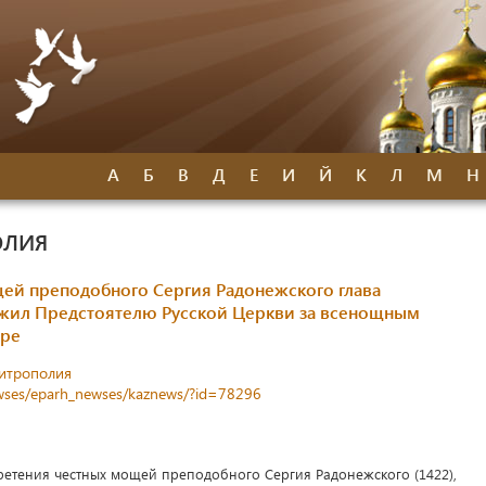
А
Б
В
Д
Е
И
Й
К
Л
М
Н
ОЛИЯ
щей преподобного Сергия Радонежского глава
ужил Предстоятелю Русской Церкви за всенощным
вре
митрополия
newses/eparh_newses/kaznews/?id=78296
бретения честных мощей преподобного Сергия Радонежского (1422),