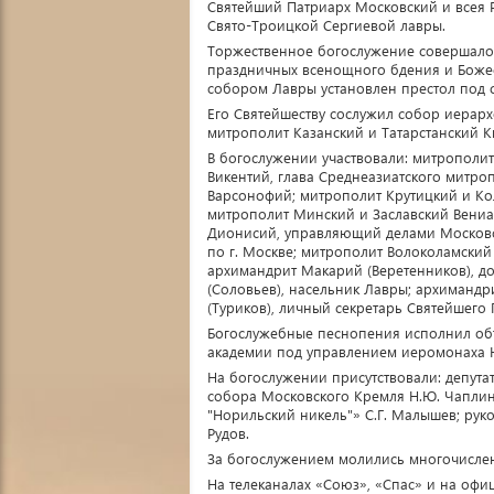
Святейший Патриарх Московский и всея
Свято-Троицкой Сергиевой лавры.
Торжественное богослужение совершало
праздничных всенощного бдения и Божес
собором Лавры установлен престол под 
Его Святейшеству сослужил собор иерар
митрополит Казанский и Татарстанский К
В богослужении участвовали: митрополит
Викентий, глава Среднеазиатского митро
Варсонофий; митрополит Крутицкий и К
митрополит Минский и Заславский Вениа
Дионисий, управляющий делами Московск
по г. Москве; митрополит Волоколамский
архимандрит Макарий (Веретенников), д
(Соловьев), насельник Лавры; архимандр
(Туриков), личный секретарь Святейшего
Богослужебные песнопения исполнил об
академии под управлением иеромонаха Н
На богослужении присутствовали: депута
собора Московского Кремля Н.Ю. Чаплин
"Норильский никель"» С.Г. Малышев; рук
Рудов.
За богослужением молились многочисле
На телеканалах «Союз», «Спас» и на офи