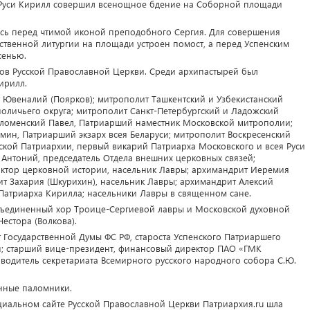
 Руси Кирилл совершил всенощное бдение на Соборной площади
сь перед чтимой иконой преподобного Сергия. Для совершения
твенной литургии на площади устроен помост, а перед Успенским
сенью.
хов Русской Православной Церкви. Среди архипастырей был
ирилл.
 Ювеналий (Поярков); митрополит Ташкентский и Узбекистанский
поличьего округа; митрополит Санкт-Петербургский и Ладожский
оломенский Павел, Патриарший наместник Московской митрополии;
мин, Патриарший экзарх всея Беларуси; митрополит Воскресенский
ой Патриархии, первый викарий Патриарха Московского и всея Руси
 Антоний, председатель Отдела внешних церковных связей;
октор церковной истории, насельник Лавры; архимандрит Иеремия
ит Захария (Шкурихин), насельник Лавры; архимандрит Алексий
 Патриарха Кирилла; насельники Лавры в священном сане.
ъединенный хор Троице-Сергиевой лавры и Московской духовной
естора (Волкова).
т Государственной Думы ФС РФ, староста Успенского Патриаршего
; старший вице-президент, финансовый директор ПАО «ГМК
оводитель секретариата Всемирного русского народного собора С.Ю.
нные паломники.
циальном сайте Русской Православной Церкви Патриархия.ru шла