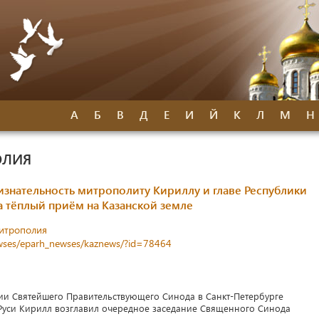
А
Б
В
Д
Е
И
Й
К
Л
М
Н
ОЛИЯ
знательность митрополиту Кириллу и главе Республики
а тёплый приём на Казанской земле
митрополия
newses/eparh_newses/kaznews/?id=78464
ании Святейшего Правительствующего Синода в Санкт-Петербурге
Руси Кирилл возглавил очередное заседание Священного Синода