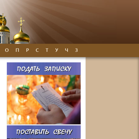
О
П
Р
С
Т
У
Ч
З