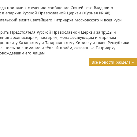
ода приняли к сведению сообщение Святейшего Владыки о
х в епархии Русской Православной Церкви (Журнал № 48).
ительский визит Святейшего Патриарха Московского и всея Руси
ить Предстоятеля Русской Православной Церкви за труды и
ения архипастырям, пастырям, монашествующим и мирянам
рополиту Казанскому и Татарстанскому Кириллу и главе Республики
ельность за внимание и тёплый приём, оказанные Патриарху
ровождавшим его лицам.
Все новости раздела »