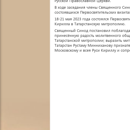
Русской Православной Церкви.
В ходе заседания члены Священного Син
состоявшихся Первосвятительских визита
18-21 мая 2023 года состоялся Первосвят
Кирилла в Татарстанскую митрополию.
Священный Синод постановил поблагодар
принесённую радость молитвенного общ
Татарстанской митрополии; выразить мит
Татарстан Рустаму Минниханову признат
Московскому и всея Руси Кириллу и соп