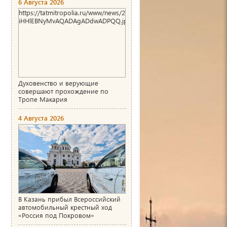
6 Августа 2026
https://tatmitropolia.ru/www/news/2026/8/1786004466_00_AgACAg
iHHlEBNyMvAQADAgADdwADPQQ.jpg
Духовенство и верующие
совершают прохождение по
Тропе Макария
4 Августа 2026
В Казань прибыл Всероссийский
автомобильный крестный ход
«Россия под Покровом»