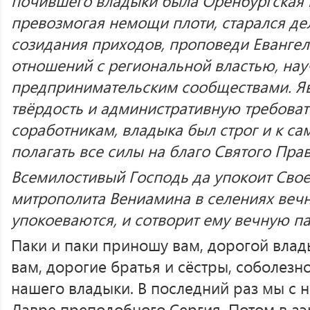
почившего владыки была Оренбургская к
превозмогая немощи плоти, старался де
созидания приходов, проповеди Евангел
отношений с региональной властью, на
предпринимательским сообществами. Я
твёрдость и административную требоват
соработникам, владыка был строг и к са
полагать все силы на благо Святого Пра
Всемилостивый Господь да упокоит Свое
митрополита Вениамина в селениях веч
упокоеваются, и сотворит ему вечную па
Паки и паки приношу вам, дорогой влады
вам, дорогие братья и сёстры, соболез
нашего владыки. В последний раз мы с 
Лавре преподобного Сергия. Потом в аэ