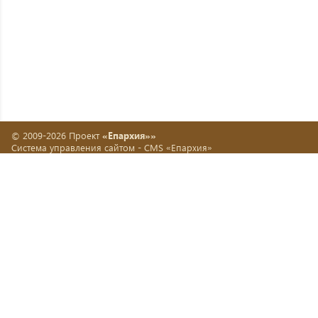
© 2009-2026 Проект
«Епархия»»
Система управления сайтом -
CMS «Епархия»