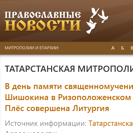
А
Б
МИТРОПОЛИИ И ЕПАРХИИ:
ТАТАРСТАНСКАЯ МИТРОПОЛ
В день памяти священномучен
Шишокина в Ризоположенском 
Плёс совершена Литургия
Источник информации:
Татарстанск