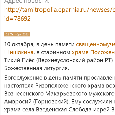
Адрес новости:
http://tamitropolia.eparhia.ru/newses
id=78692
12 Октября 2023
10 октября, в день памяти
священномуч
Шишокина
, в старинном
храме Положен
Тихий Плёс (Верхнеуслонский район РТ)
Божественная литургия.
Богослужение в день памяти прославлен
настоятеля Ризоположенского храма воз
Вознесенского Макарьевского мужског
Амвросий (Горновский). Ему сослужили 
храма села Введенская Слобода иерей В