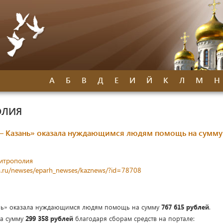
А
Б
В
Д
Е
И
Й
К
Л
М
Н
ОЛИЯ
 – Казань» оказала нуждающимся людям помощь на сумму
митрополия
hia.ru/newses/eparh_newses/kaznews/?id=78708
нь» оказала нуждающимся людям помощь на сумму
767 615 рублей
.
на сумму
299 358 рублей
благодаря сборам средств на портале: