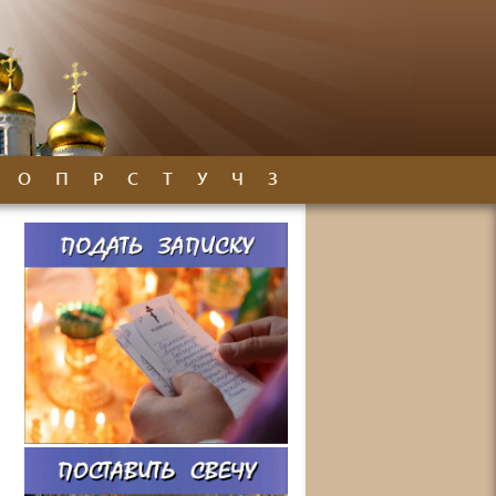
О
П
Р
С
Т
У
Ч
З