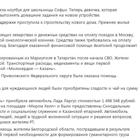
а ноутбук для школьницы Софьи. Теперь девочка, которая
выполнять домашние задания на новом устройстве.
ддержке приступила к строительству нового дома. Прежнее жильё
ящих лекарствах и денежных средствах на оплату поездок в Москву,
ой онкологической клинике. Средства также требовались на оплату
риод. Благодаря оказанной финансовой помощи Анатолий продолжает
уированным из Мариуполя в Татарстан после начала СВО. Жители
ой. Транспортные расходы, медикаменты и вещи первой
ой «Милосердие — Казань».
ра Приволжского Федерального округа была оказана помощь
ов для нуждающихся людей были приобретены сладости и чай на сумму
ь» приобрела автомобиль Лада Ларгус стоимостью 1 498 548 рублей.
ь на площадке «Миром Хелп» и были предоставлены Синодальным
сти и социальному служению и Казанской епархией. Автомобиль
людей, людей в трудной жизненной ситуации и решения вопросов,
имся жителям РТ.
мощь жителям Белгородской области, пострадавшим в результате
щей первой необходимости для формирования гуманитарного груза