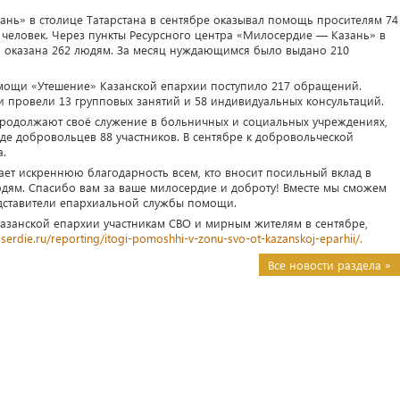
нь» в столице Татарстана в сентябре оказывал помощь просителям 74
 человек. Через пункты Ресурсного центра «Милосердие — Казань» в
 оказана 262 людям. За месяц нуждающимся было выдано 210
омощи «Утешение» Казанской епархии поступило 217 обращений.
 провели 13 групповых занятий и 58 индивидуальных консультаций.
одолжают своё служение в больничных и социальных учреждениях,
де добровольцев 88 участников. В сентябре к добровольческой
а.
т искреннюю благодарность всем, кто вносит посильный вклад в
ям. Спасибо вам за ваше милосердие и доброту! Вместе мы сможем
дставители епархиальной службы помощи.
азанской епархии участникам СВО и мирным жителям в сентябре,
oserdie.ru/reporting/itogi-pomoshhi-v-zonu-svo-ot-kazanskoj-eparhii/.
Все новости раздела »