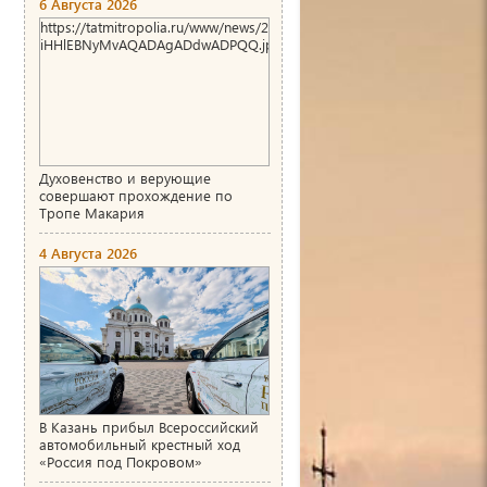
6 Августа 2026
https://tatmitropolia.ru/www/news/2026/8/1786004466_00_AgACAg
iHHlEBNyMvAQADAgADdwADPQQ.jpg
Духовенство и верующие
совершают прохождение по
Тропе Макария
4 Августа 2026
В Казань прибыл Всероссийский
автомобильный крестный ход
«Россия под Покровом»