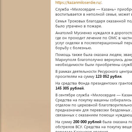
https://kazanmiloserdie.ru/
.
Служба «Милосердие — Казань» приобрел
воспитывается в неполной семье, может 
Семья Троковых благодаря оказанной по
было утрачено в пожаре.
Анатолий Мусиенко нуждался в дорогосто
где он проходит лечение по ОМС в частн
услуг сиделки в послеоперационный пе
борьбу с болезнью.
Помощь также была оказана людям, эвак
Мариуполя благополучно вернулись дом
необходимости были приобретены служб
В рамках деятельности Ресурсного цент
просителям на сумму
123 052 рубля
.
На средства Фонда президентских грант
145 305 рублей
.
В сентябре служба «Милосердие — Казан
Средства на покупку машины собиралис
отделом по церковной благотворительно
предназначен для перевозки бездомных 
связанных с оказанием помощи нуждающ
На сумму
200 000 рублей
была оказана по
обстрелов ВСУ. Средства на покупку ве
передала Казанская епархия.