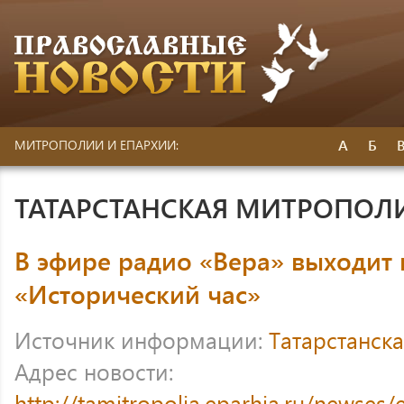
А
Б
МИТРОПОЛИИ И ЕПАРХИИ:
ТАТАРСТАНСКАЯ МИТРОПОЛ
В эфире радио «Вера» выходит
«Исторический час»
Источник информации:
Татарстанск
Адрес новости:
http://tamitropolia.eparhia.ru/newses