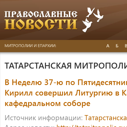
А
Б
МИТРОПОЛИИ И ЕПАРХИИ:
ТАТАРСТАНСКАЯ МИТРОПОЛ
В Неделю 37-ю по Пятидесятни
Кирилл совершил Литургию в К
кафедральном соборе
Источник информации:
Татарстанск