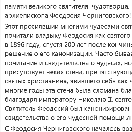
памяти великого святителя, чудотворца
архиепископа Феодосия Черниговского!
Этот просиявший многими чудесами свят
почитали владыку Феодосия как святого
в 1896 году, спустя 200 лет после кончи
решение о его канонизации. Часто бывае
почитание и свидетельства о чудесах, н
присутствует некая стена, препятствую
святых христианина, явившего себя как 
многие годы эта стена была сломана бл
благодаря императору Николаю II, свято
Святитель Феодосий был канонизирован
свидетельства о его чудесной помощи л
С Феодосия Черниговского началось во