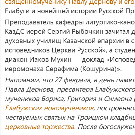
священномученику Павлу Дернову и ег
Елабуги и новейшей истории Русской П
Преподаватель кафедры литургико-кан
КазДС иерей Сергий Рыбочкин зачитал 
духовных училищ Казанской епархии в 
исповедников Церкви Русской», а студен
диакон Иаков Мухин — доклад «Испове
иеромонаха Серафима (Кошурина)».
Напомним, что 27 февраля, в день пам
Павла Дернова, пресвитера Елабужского
мучеников Бориса, Григория и Симеона (
Елабужских новомучеников
, построенно
чествуемых святых на Троицком кладби
церковные торжества
. После богослуже