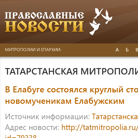
А
Б
МИТРОПОЛИИ И ЕПАРХИИ:
ТАТАРСТАНСКАЯ МИТРОПОЛ
В Елабуге состоялся круглый с
новомученикам Елабужским
Источник информации:
Татарстанск
Адрес новости:
http://tatmitropolia.
id=79338