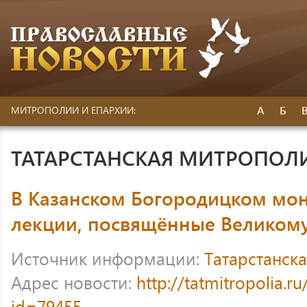
А
Б
МИТРОПОЛИИ И ЕПАРХИИ:
ТАТАРСТАНСКАЯ МИТРОПОЛ
В Казанском Богородицком мон
лекции, посвящённые Великому
Источник информации:
Татарстанск
Адрес новости:
http://tatmitropolia.
id=79455