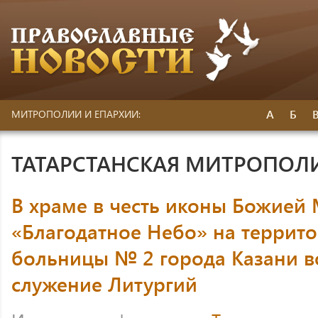
А
Б
МИТРОПОЛИИ И ЕПАРХИИ:
ТАТАРСТАНСКАЯ МИТРОПОЛ
В храме в честь иконы Божией
«Благодатное Небо» на террит
больницы № 2 города Казани 
служение Литургий