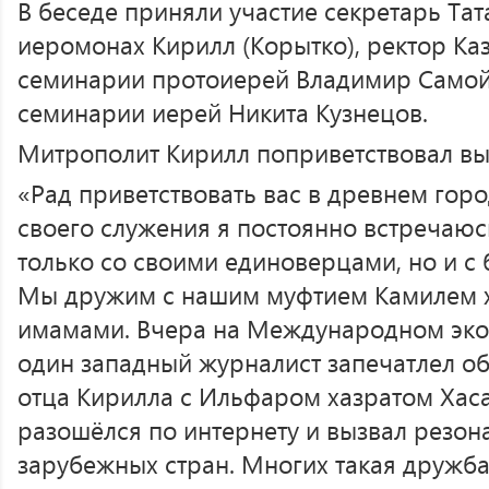
В беседе приняли участие секретарь Та
иеромонах Кирилл (Корытко), ректор Ка
семинарии протоиерей Владимир Самой
семинарии иерей Никита Кузнецов.
Митрополит Кирилл поприветствовал выс
«Рад приветствовать вас в древнем горо
своего служения я постоянно встречаюс
только со своими единоверцами, но и с
Мы дружим с нашим муфтием Камилем х
имамами. Вчера на Международном эк
один западный журналист запечатлел 
отца Кирилла с Ильфаром хазратом Хас
разошёлся по интернету и вызвал резон
зарубежных стран. Многих такая дружб