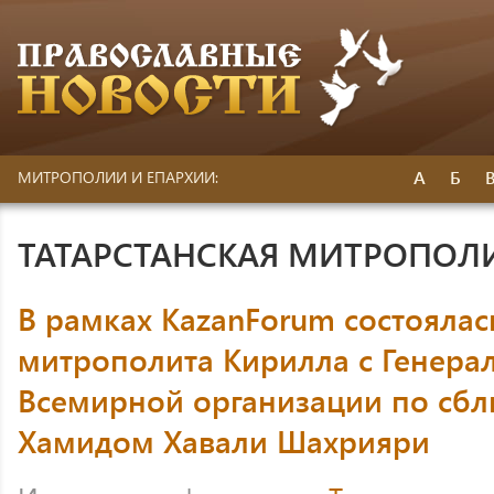
А
Б
МИТРОПОЛИИ И ЕПАРХИИ:
ТАТАРСТАНСКАЯ МИТРОПОЛ
В рамках KazanForum состоялас
митрополита Кирилла с Генера
Всемирной организации по сб
Хамидом Хавали Шахрияри