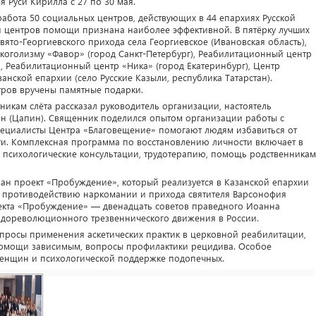
 Руси Кирилла с 27 по 30 мая.
абота 50 социальных центров, действующих в 44 епархиях Русской
и центров помощи признана наиболее эффективной. В пятёрку лучших
то-Георгиевского прихода села Георгиевское (Ивановская область),
коголизму «Фавор» (город Санкт-Петербург), Реабилитационный центр
), Реабилитационный центр «Ника» (город Екатеринбург), Центр
ской епархии (село Русские Казыли, республика Татарстан).
тров вручены памятные подарки.
никам слёта рассказал руководитель организации, настоятель
н (Цапин). Священник поделился опытом организации работы с
ециалисты Центра «Благовещение» помогают людям избавиться от
ти. Комплексная программа по восстановлению личности включает в
, психологические консультации, трудотерапию, помощь родственникам
ван проект «Пробуждение», который реализуется в Казанской епархии
 противодействию наркомании и прихода святителя Варсонофия
екта «Пробуждение» — двенадцать советов праведного Иоанна
в дореволюционного трезвеннического движения в России.
просы применения аскетических практик в церковной реабилитации,
омощи зависимым, вопросы профилактики рецидива. Особое
енщин и психологической поддержке подопечных.