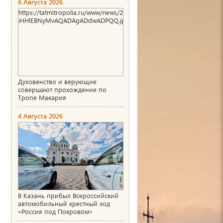
6 Августа 2026
https://tatmitropolia.ru/www/news/2026/8/1786004466_00_AgACAg
iHHlEBNyMvAQADAgADdwADPQQ.jpg
Духовенство и верующие
совершают прохождение по
Тропе Макария
4 Августа 2026
В Казань прибыл Всероссийский
автомобильный крестный ход
«Россия под Покровом»