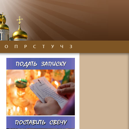
О
П
Р
С
Т
У
Ч
З