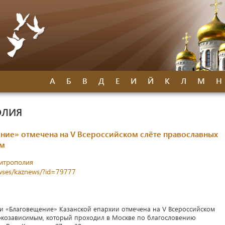
А
Б
В
Д
Е
И
Й
К
Л
М
Н
ОЛИЯ
ние» отмечена на V Всероссийском слёте православных
ым
митрополия
newses/kaznews/?id=79777
 «Благовещение» Казанской епархии отмечена на V Всероссийском
ркозависимым, который проходил в Москве по благословению