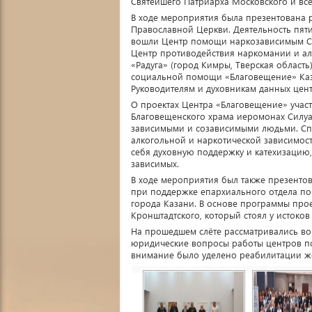
Святейшего Патриарха Московского и всея
В ходе мероприятия была презентована р
Православной Церкви. Деятельность пят
вошли Центр помощи наркозависимым Свя
Центр противодействия наркомании и ал
«Радуга» (город Кимры, Тверская область
социальной помощи «Благовещение» Казан
Руководителям и духовникам данных цен
О проектах Центра «Благовещение» участ
Благовещенского храма иеромонах Силуа
зависимыми и созависимыми людьми. Сп
алкогольной и наркотической зависимос
себя духовную поддержку и катехизацию
зависимых.
В ходе мероприятия был также презенто
при поддержке епархиального отдела по
города Казани. В основе программы про
Кронштадтского, который стоял у истоко
На прошедшем слёте рассматривались во
юридические вопросы работы центров п
внимание было уделено реабилитации ж