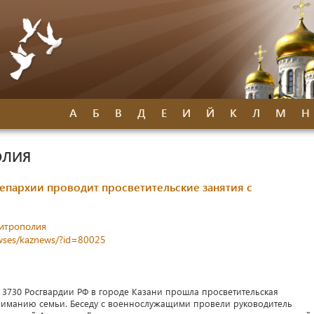
А
Б
В
Д
Е
И
Й
К
Л
М
Н
ОЛИЯ
епархии проводит просветительские занятия с
митрополия
newses/kaznews/?id=80025
 3730 Росгвардии РФ в городе Казани прошла просветительская
ниманию семьи. Беседу с военнослужащими провели руководитель