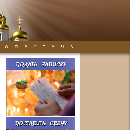
О
П
Р
С
Т
У
Ч
З