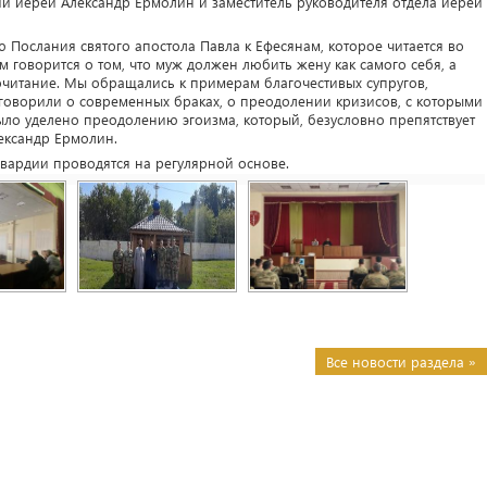
и иерей Александр Ермолин и заместитель руководителя отдела иерей
 Послания святого апостола Павла к Ефесянам, которое читается во
 говорится о том, что муж должен любить жену как самого себя, а
читание. Мы обращались к примерам благочестивых супругов,
говорили о современных браках, о преодолении кризисов, с которыми
ло уделено преодолению эгоизма, который, безусловно препятствует
ександр Ермолин.
вардии проводятся на регулярной основе.
Все новости раздела »