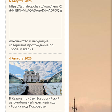
6 Августа 2026
https://tatmitropolia.ru/www/news/2026/8/1786004466_00_AgACAg
iHHlEBNyMvAQADAgADdwADPQQ.jpg
Духовенство и верующие
совершают прохождение по
Тропе Макария
4 Августа 2026
В Казань прибыл Всероссийский
автомобильный крестный ход
«Россия под Покровом»