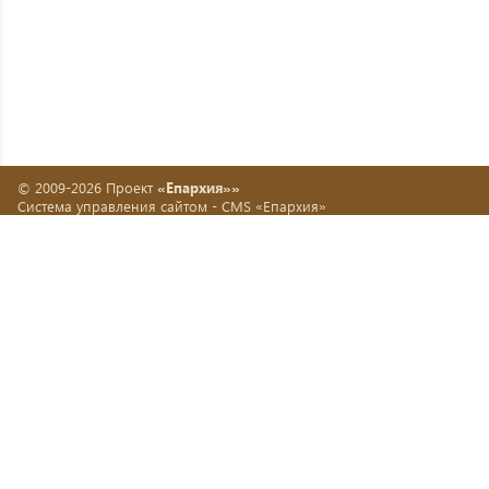
© 2009-2026 Проект
«Епархия»»
Система управления сайтом -
CMS «Епархия»