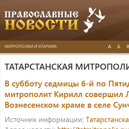
А
Б
МИТРОПОЛИИ И ЕПАРХИИ:
ТАТАРСТАНСКАЯ МИТРОПОЛ
В субботу седмицы 6-й по Пяти
митрополит Кирилл совершил 
Вознесенском храме в селе Сун
Источник информации:
Татарстанск