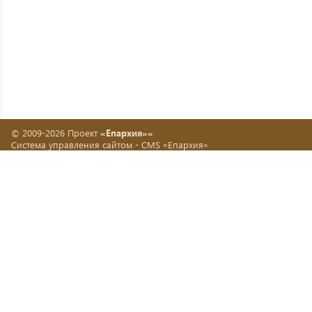
© 2009-2026 Проект
«Епархия»»
Система управления сайтом -
CMS «Епархия»