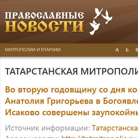
А
Б
МИТРОПОЛИИ И ЕПАРХИИ:
ТАТАРСТАНСКАЯ МИТРОПОЛ
Во вторую годовщину со дня к
Анатолия Григорьева в Богоявл
Исаково совершены заупокойн
Источник информации:
Татарстанск