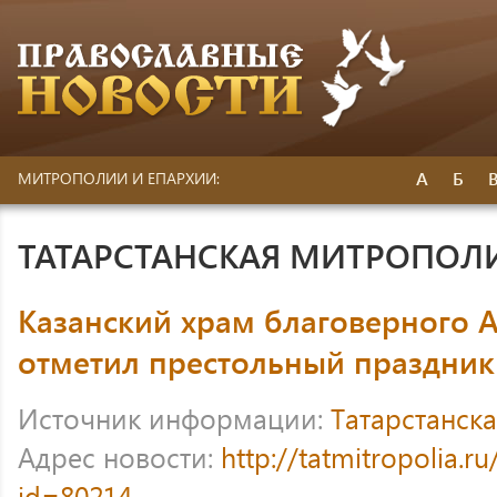
А
Б
МИТРОПОЛИИ И ЕПАРХИИ:
ТАТАРСТАНСКАЯ МИТРОПОЛ
Казанский храм благоверного 
отметил престольный праздник
Источник информации:
Татарстанск
Адрес новости:
http://tatmitropolia.
id=80214