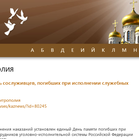
А
Б
В
Д
Е
И
Й
К
Л
М
Н
ОЛИЯ
ь сослуживцев, погибших при исполнении служебных
митрополия
newses/kaznews/?id=80245
нения наказаний установлен единый День памяти погибших при
трудников уголовно-исполнительной системы Российской Федерации