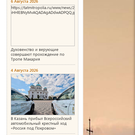
6 Августа 2026
https://tatmitropolia.ru/www/news/2026/8/1786004466_00_AgACAg
iHHlEBNyMvAQADAgADdwADPQQ.jpg
Духовенство и верующие
совершают прохождение по
Тропе Макария
4 Августа 2026
В Казань прибыл Всероссийский
автомобильный крестный ход
«Россия под Покровом»