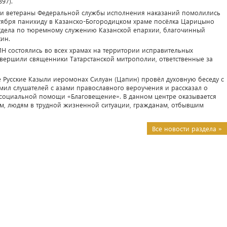
97).
 и ветераны Федеральной службы исполнения наказаний помолились
нтября панихиду в Казанско-Богородицком храме посёлка Царицыно
тдела по тюремному служению Казанской епархии, благочинный
ин.
 состоялись во всех храмах на территории исправительных
овершили священники Татарстанской митрополии, ответственные за
е Русские Казыли иеромонах Силуан (Цапин) провёл духовную беседу с
ил слушателей с азами православного вероучения и рассказал о
 социальной помощи «Благовещение». В данном центре оказывается
, людям в трудной жизненной ситуации, гражданам, отбывшим
Все новости раздела »