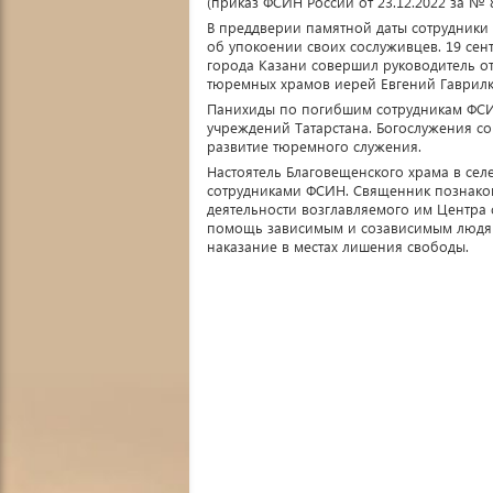
(приказ ФСИН России от 23.12.2022 за № 8
В преддверии памятной даты сотрудники
об упокоении своих сослуживцев. 19 се
города Казани совершил руководитель о
тюремных храмов иерей Евгений Гаврилк
Панихиды по погибшим сотрудникам ФСИН
учреждений Татарстана. Богослужения с
развитие тюремного служения.
Настоятель Благовещенского храма в сел
сотрудниками ФСИН. Священник познаком
деятельности возглавляемого им Центра
помощь зависимым и созависимым людям
наказание в местах лишения свободы.