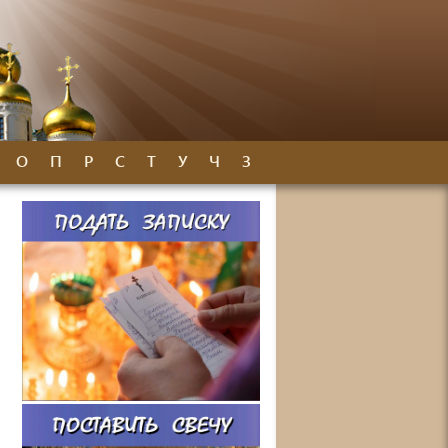
О
П
Р
С
Т
У
Ч
З