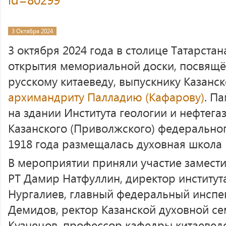
3 Октября 2024
3 октября 2024 года в столице Татарста
открытия мемориальной доски, посвящё
русскому китаеведу, выпускнику Казанс
архимандриту Палладию (Кафарову)
. П
на здании Института геологии и нефтега
Казанского (Приволжского) федеральног
1918 года размещалась духовная школа 
В мероприятии приняли участие замести
РТ Дамир Натфуллин, директор институт
Нургалиев, главный федеральный инспек
Демидов, ректор Казанской духовной с
Кузнецов, профессор кафедры китаеведе