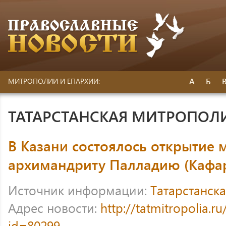
А
Б
МИТРОПОЛИИ И ЕПАРХИИ:
ТАТАРСТАНСКАЯ МИТРОПОЛ
В Казани состоялось открытие
архимандриту Палладию (Кафа
Источник информации:
Татарстанск
Адрес новости:
http://tatmitropolia.
id=80299