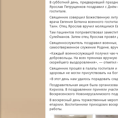
В субботний день, предваривший праздн
Ярослав Петрущенков поздравил с Днём 
госпитале.
Священник совершил Божественную литур
врача Евгения Боткина военного госпита
Таин. Отец Ярослав вручил молящимся Ев
Там пациентов поприветствовал заместит
Сулейманов. Затем отец Ярослав провёл 
Священнослужитель поздравил военных, 
самоотверженное служение Родине, вруч
«Каждый военнослужащий получил чак-ч
добровольцы. На всех пряниках вручну
скорейшего выздоровления», — отметил 
Священник прошёл в палаты госпиталя и
здоровья не могли присутствовать на б
«В этот день нам удалось порадовать сл
Поздравительная акция была организова
Кирилла. В поздравлении приняли участ
Воскресенского Новоиерусалимского под
В воскресный день торжественные мероп
епархии. Воспитанники приходских воск
работы.