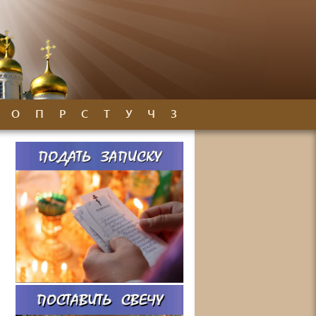
О
П
Р
С
Т
У
Ч
З