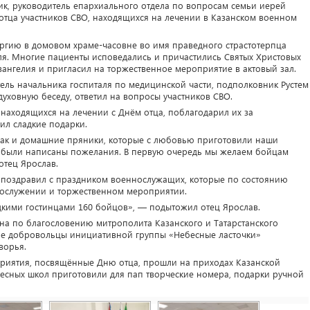
ик, руководитель епархиального отдела по вопросам семьи иерей
отца участников СВО, находящихся на лечении в Казанском военном
гию в домовом храме-часовне во имя праведного страстотерпца
ля. Многие пациенты исповедались и причастились Святых Христовых
ангелия и пригласил на торжественное мероприятие в актовый зал.
ель начальника госпиталя по медицинской части, подполковник Рустем
духовную беседу, ответил на вопросы участников СВО.
находящихся на лечении с Днём отца, поблагодарил их за
ил сладкие подарки.
ак и домашние пряники, которые с любовью приготовили наши
ю были написаны пожелания. В первую очередь мы желаем бойцам
отец Ярослав.
 поздравил с праздником военнослужащих, которые по состоянию
огослужении и торжественном мероприятии.
адкими гостинцами 160 бойцов», — подытожил отец Ярослав.
на по благословению митрополита Казанского и Татарстанского
ие добровольцы инициативной группы «Небесные ласточки»
ворья.
риятия, посвящённые Дню отца, прошли на приходах Казанской
ресных школ приготовили для пап творческие номера, подарки ручной