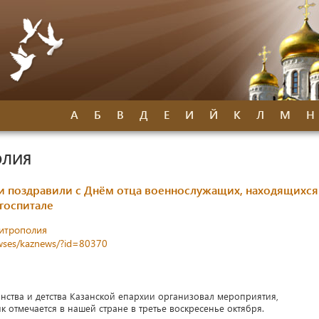
А
Б
В
Д
Е
И
Й
К
Л
М
Н
ОЛИЯ
и поздравили с Днём отца военнослужащих, находящихся
госпитале
митрополия
newses/kaznews/?id=80370
нства и детства Казанской епархии организовал мероприятия,
отмечается в нашей стране в третье воскресенье октября.