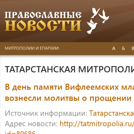
А
Б
МИТРОПОЛИИ И ЕПАРХИИ:
ТАТАРСТАНСКАЯ МИТРОПОЛ
В день памяти Вифлеемских мл
вознесли молитвы о прощении 
Источник информации:
Татарстанск
Адрес новости:
http://tatmitropolia.
id=80686