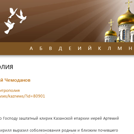
А
Б
В
Д
Е
И
Й
К
Л
М
Н
ОЛИЯ
ий Чемоданов
митрополия
newses/kaznews/?id=80901
 ко Господу заштатный клирик Казанской епархии иерей Артемий
 Кирилл выразил соболезнования родным и близким почившего