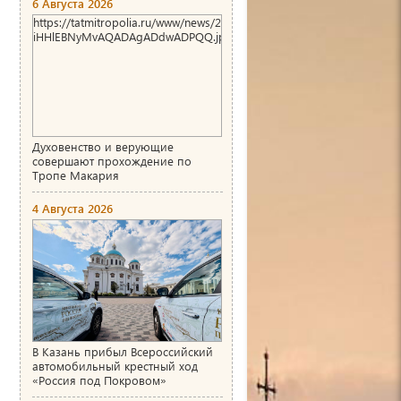
6 Августа 2026
https://tatmitropolia.ru/www/news/2026/8/1786004466_00_AgACAg
iHHlEBNyMvAQADAgADdwADPQQ.jpg
Духовенство и верующие
совершают прохождение по
Тропе Макария
4 Августа 2026
В Казань прибыл Всероссийский
автомобильный крестный ход
«Россия под Покровом»