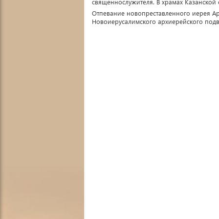
священнослужителя. В храмах Казанской 
Отпевание новопреставленного иерея Арт
Новоиерусалимского архиерейского подво