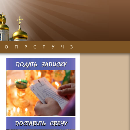
О
П
Р
С
Т
У
Ч
З