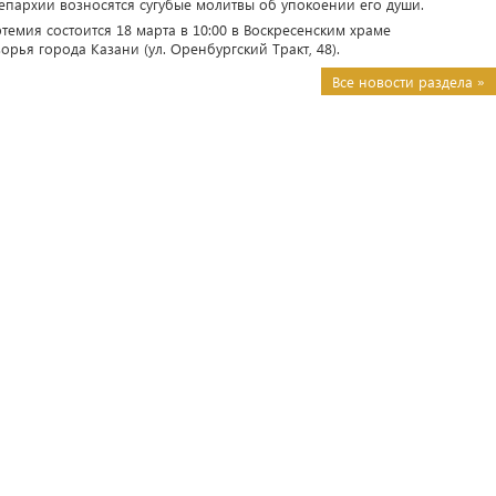
епархии возносятся сугубые молитвы об упокоении его души.
емия состоится 18 марта в 10:00 в Воскресенским храме
рья города Казани (ул. Оренбургский Тракт, 48).
Все новости раздела »