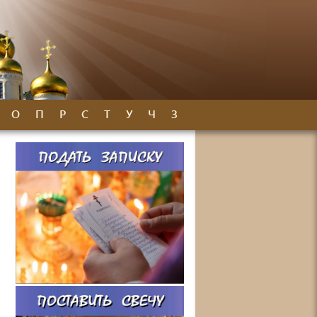
О
П
Р
С
Т
У
Ч
З