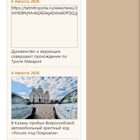
6 Августа 2026
https://tatmitropolia.ru/www/news/2026/8/1786004466_00_AgACAg
iHHlEBNyMvAQADAgADdwADPQQ.jpg
Духовенство и верующие
совершают прохождение по
Тропе Макария
4 Августа 2026
В Казань прибыл Всероссийский
автомобильный крестный ход
«Россия под Покровом»