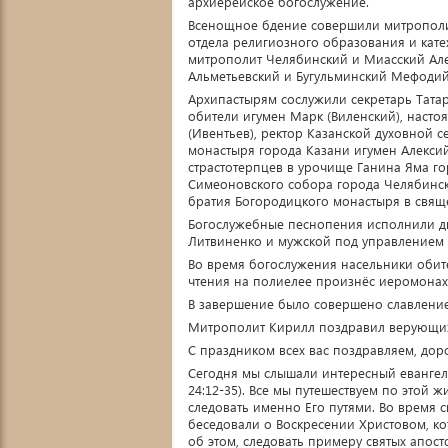
архиерейское богослужение.
Всенощное бдение совершили митрополит
отдела религиозного образования и кате
митрополит Челябинский и Миасский Але
Альметьевский и Бугульминский Мефодий
Архипастырям сослужили секретарь Тата
обители игумен Марк (Виленский), насто
(Ивентьев), ректор Казанской духовной 
монастыря города Казани игумен Алексий
страстотерпцев в урочище Ганина Яма го
Симеоновского собора города Челябинска
братия Богородицкого монастыря в свящ
Богослужебные песнопения исполнили д
Литвиненко и мужской под управлением 
Во время богослужения насельники обит
чтения на полиелее произнёс иеромонах
В завершение было совершено славлени
Митрополит Кирилл поздравил верующих
С праздником всех вас поздравляем, доро
Сегодня мы слышали интересный евангель
24:12-35). Все мы путешествуем по этой ж
следовать именно Его путями. Во время с
беседовали о Воскресении Христовом, ко
об этом, следовать примеру святых апост