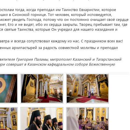
столам тогда, когда преподал им Таинство Евхаристии, которое
шил в Сионской горнице. Тот человек, который исповедуется,
может увидеть Господа, потому что он постоянно очищает своё сердце
а нет, Его и не видят, ибо их сердца закрыты. Творец пребывает там, где
я святые Таинства, которые Он учредил для нашего назидания и
автра и всегда сопутствовал каждому из нас. С праздником всех вас!
нных архипастырей за радость совместной молитвы и преподал
святителя Григория Паламы, митрополит Казанский и Татарстанский
ыри совершат в Казанском кафедральном соборе Божественную