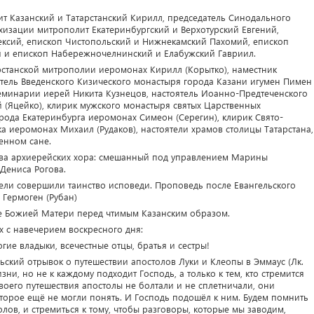
 Казанский и Татарстанский Кирилл, председатель Синодального
хизации митрополит Екатеринбургский и Верхотурский Евгений,
ксий, епископ Чистопольский и Нижнекамский Пахомий, епископ
 и епископ Набережночелнинский и Елабужский Гавриил.
рстанской митрополии иеромонах Кирилл (Корытко), наместник
ятель Введенского Кизического монастыря города Казани игумен Пимен
семинарии иерей Никита Кузнецов, настоятель Иоанно-Предтеченского
 (Яцейко), клирик мужского монастыря святых Царственных
рода Екатеринбурга иеромонах Симеон (Серегин), клирик Свято-
 иеромонах Михаил (Рудаков), настоятели храмов столицы Татарстана,
енном сане.
ва архиерейских хора: смешанный под управлением Марины
Дениса Рогова.
ели совершили таинство исповеди. Проповедь после Евангельского
 Гермоген (Рубан)
е Божией Матери перед чтимым Казанским образом.
 с навечерием воскресного дня:
гие владыки, всечестные отцы, братья и сестры!
ский отрывок о путешествии апостолов Луки и Клеопы в Эммаус (Лк.
изни, но не к каждому подходит Господь, а только к тем, кто стремится
воего путешествия апостолы не болтали и не сплетничали, они
торое ещё не могли понять. И Господь подошёл к ним. Будем помнить
олов, и стремиться к тому, чтобы разговоры, которые мы заводим,