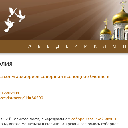
А
Б
В
Д
Е
И
Й
К
Л
М
Н
ОЛИЯ
ста сонм архиереев совершил всенощное бдение в
митрополия
newses/kaznews/?id=80900
ели 2-й Великого поста, в кафедральном
соборе Казанской иконы
о мужского монастыря в столице Татарстана состоялось соборное